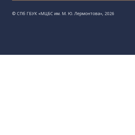
© CПб ГБУК «МЦБС им. М. Ю. Лермонтова», 2026
Библиотеки
Центральная библиотека им. М. Ю. Лермонтов
Библиотека им. К. А. Тимирязева
Библиотека «Екатерингофская»
Библиотека «На Стремянной»
Библиотека «Лиговская»
Библиотека им. А.С. Грибоедова
Библиотека «Измайловская»
Библиотека «Старая Коломна»
Библиотека им. Н.А. Некрасова
Библиотека им. А.И. Герцена