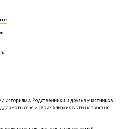
рте
н:
.ru
и историями. Родственники и друзья участников
оддержать себя и своих близких в эти непростые