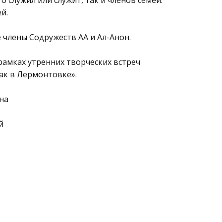
о служил или служит, так и членов семей:
й.
 члены Содружеств АА и Ал-Анон.
амках утренних творческих встреч
ак в Лермонтовке».
на
й