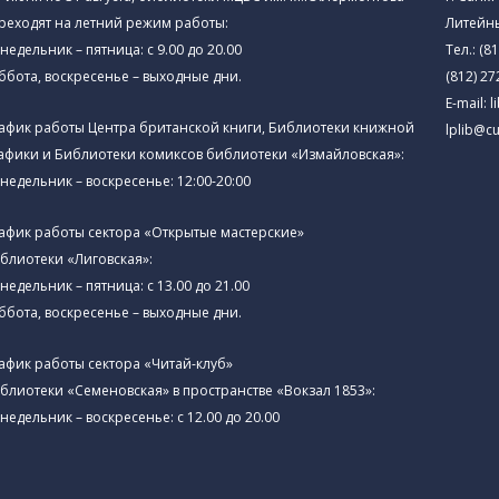
реходят на летний режим работы:
Литейны
недельник – пятница: с 9.00 до 20.00
Тел.:
(81
ббота, воскресенье – выходные дни.
(812) 27
E-mail:
l
афик работы Центра британской книги, Библиотеки книжной
lplib@cu
афики и Библиотеки комиксов библиотеки «Измайловская»:
недельник – воскресенье: 12:00-20:00
афик работы сектора «Открытые мастерские»
блиотеки «Лиговская»:
недельник – пятница: с 13.00 до 21.00⁠
ббота, воскресенье – выходные дни.
афик работы сектора «Читай-клуб»
блиотеки «Семеновская» в пространстве «Вокзал 1853»:
недельник – воскресенье: с 12.00 до 20.00