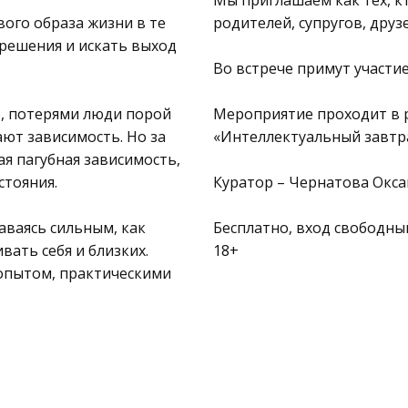
Мы приглашаем как тех, кт
ого образа жизни в те
родителей, супругов, друзе
решения и искать выход
Во встрече примут участие
ю, потерями люди порой
Мероприятие проходит в р
ют зависимость. Но за
«Интеллектуальный завтр
я пагубная зависимость,
стояния.
Куратор – Чернатова Окса
аваясь сильным, как
Бесплатно, вход свободны
вать себя и близких.
18+
 опытом, практическими