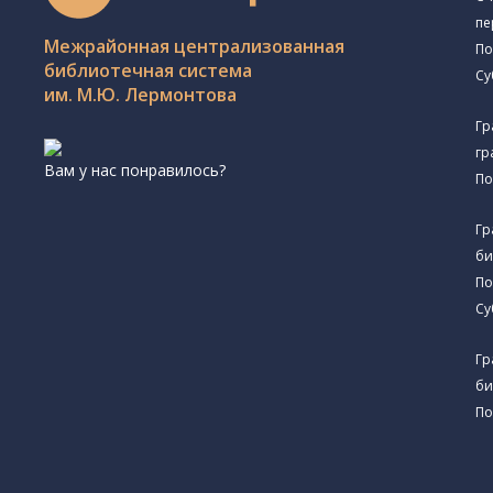
пе
Межрайонная централизованная
По
библиотечная система
Су
им. М.Ю. Лермонтова
Гр
гр
Вам у нас понравилось?
По
Гр
би
По
Су
Гр
би
По