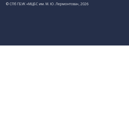
© CПб ГБУК «МЦБС им. М. Ю. Лермонтова», 2026
Библиотеки
Центральная библиотека им. М. Ю.
Лермонтова
Библиотека им. К. А. Тимирязева
Библиотека «Екатерингофская»
Библиотека «На Стремянной»
Библиотека «Лиговская»
Библиотека им. А.С. Грибоедова
Библиотека «Измайловская»
Библиотека «Старая Коломна»
Библиотека им. Н.А. Некрасова
Библиотека им. А.И. Герцена