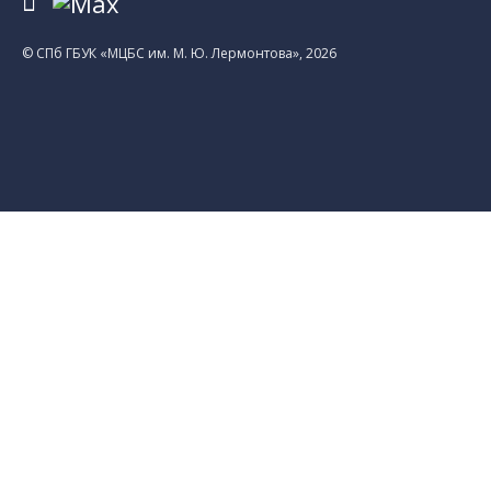
© CПб ГБУК «МЦБС им. М. Ю. Лермонтова», 2026
Библиотеки
Центральная библиотека им. М. Ю.
Лермонтова
Библиотека им. К. А. Тимирязева
Библиотека «Екатерингофская»
Библиотека «На Стремянной»
Библиотека «Лиговская»
Библиотека им. А.С. Грибоедова
Библиотека «Измайловская»
Библиотека «Старая Коломна»
Библиотека им. Н.А. Некрасова