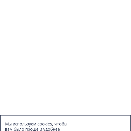
Новости
Конкурсы
Отзывы
Афиша
Персоны
Lermontovka Online
Видеозаписи
Подкасты
Библиотеки в историческом центре
Санкт–Петербурга
Экскурсии
Публикации
МЦБС
Контакты и руководство
Доступность
Вакансии
Партнеры
Мы используем cookies, чтобы
Официальные документы
вам было проще и удобнее