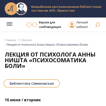
Межрайонная централизованная библиотечная
система им. М.Ю. Лермонтова
Версия для
Личный
слабовидящих
кабинет
Главная
События
Лекция от психолога Анны Ништа «Психосоматика боли»
ЛЕКЦИЯ ОТ ПСИХОЛОГА АННЫ
НИШТА «ПСИХОСОМАТИКА
БОЛИ»
Библиотека Семеновская
16 июня / вторник