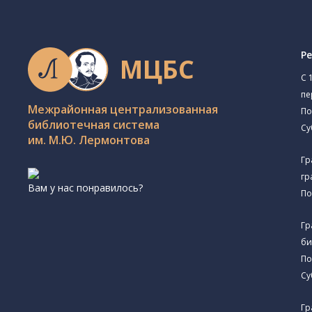
Р
МЦБС
C 
пе
Межрайонная централизованная
По
библиотечная система
Су
им. М.Ю. Лермонтова
Гр
гр
Вам у нас понравилось?
По
Гр
би
По
Су
Гр