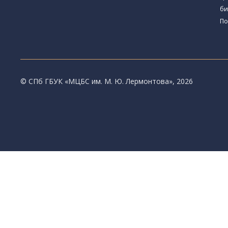
би
По
© CПб ГБУК «МЦБС им. М. Ю. Лермонтова», 2026
Библиотеки
Центральная библиотека им. М. Ю. Лермон
Библиотека им. К. А. Тимирязева
Библиотека «Екатерингофская»
Библиотека «На Стремянной»
Библиотека «Лиговская»