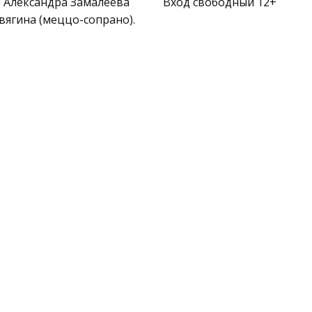
 Александра Замалеева
Вход свободный 12+
вягина (меццо-сопрано).