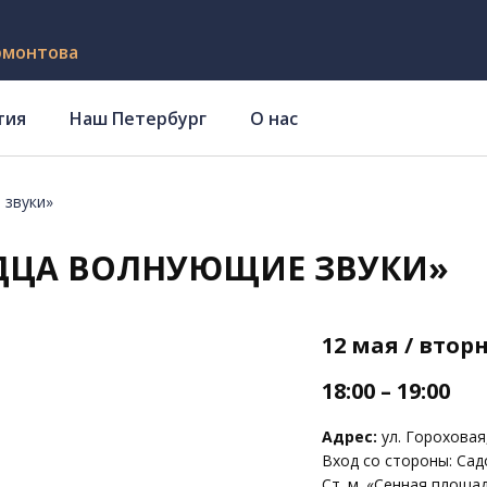
рмонтова
тия
Наш Петербург
О нас
 звуки»
РДЦА ВОЛНУЮЩИЕ ЗВУКИ»
12 мая / втор
18:00 – 19:00
Адрес:
ул. Гороховая,
Вход со стороны: Садо
Ст. м. «Сенная площа