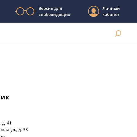
Версия для
Личный
слабовидящих
кабинет
ник
 д. 41
вая ул., д. 33
дь»