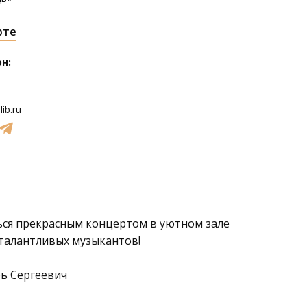
рте
н:
ib.ru
ься прекрасным концертом в уютном зале
талантливых музыкантов!
ь Сергеевич