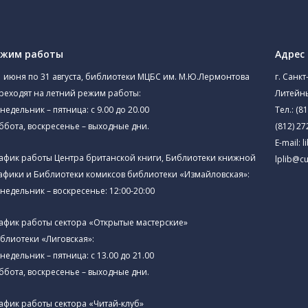
ежим работы
Адрес
1 июня по 31 августа, библиотеки МЦБС им. М.Ю.Лермонтова
г. Санкт
реходят на летний режим работы:
Литейны
недельник – пятница: с 9.00 до 20.00
Тел.:
(81
ббота, воскресенье – выходные дни.
(812) 27
E-mail:
l
афик работы Центра британской книги, Библиотеки книжной
lplib@cu
афики и Библиотеки комиксов библиотеки «Измайловская»:
недельник – воскресенье: 12:00-20:00
афик работы сектора «Открытые мастерские»
блиотеки «Лиговская»:
недельник – пятница: с 13.00 до 21.00⁠
ббота, воскресенье – выходные дни.
афик работы сектора «Читай-клуб»