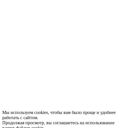
Конкурсы
Отзывы
Афиша
Персоны
Lermontovka Online
Видеозаписи
Подкасты
Библиотеки в историческом центре
Санкт–Петербурга
Экскурсии
Публикации
МЦБС
Контакты и руководство
Доступность
Вакансии
Партнеры
Официальные документы
Публичные отчеты
Мы используем cookies, чтобы вам было проще и удобнее
работать с сайтом.
Продолжая просмотр, вы соглашаетесь на использование
ваших файлов cookie