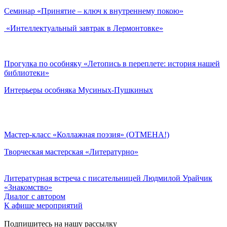
Семинар «Принятие – ключ к внутреннему покою»
«Интеллектуальный завтрак в Лермонтовке»
Прогулка по особняку «Летопись в переплете: история нашей
библиотеки»
Интерьеры особняка Мусиных-Пушкиных
Мастер-класс «Коллажная поэзия» (ОТМЕНА!)
Творческая мастерская «Литературно»
Литературная встреча с писательницей Людмилой Урайчик
«Знакомство»
Диалог с автором
К афише мероприятий
Подпишитесь на нашу рассылку