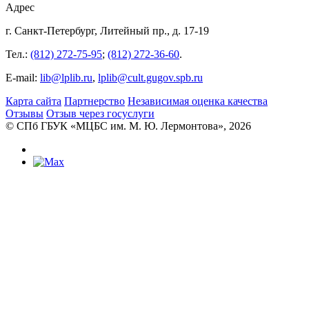
Адрес
г. Санкт-Петербург, Литейный пр., д. 17-19
Тел.:
(812) 272-75-95
;
(812) 272-36-60
.
E-mail:
lib@lplib.ru
,
lplib@cult.gugov.spb.ru
Карта сайта
Партнерство
Независимая оценка качества
Отзывы
Отзыв через госуслуги
© CПб ГБУК «МЦБС им. М. Ю. Лермонтова», 2026
Библиотеки
Центральная библиотека им. М. Ю.
Лермонтова
Библиотека им. К. А. Тимирязева
Библиотека «Екатерингофская»
Библиотека «На Стремянной»
Библиотека «Лиговская»