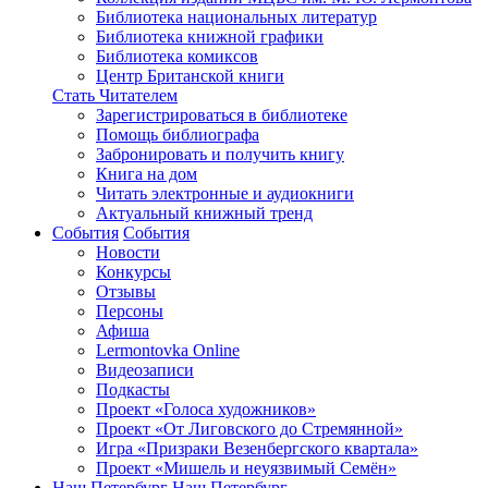
Библиотека национальных литератур
Библиотека книжной графики
Библиотека комиксов
Центр Британской книги
Стать Читателем
Зарегистрироваться в библиотеке
Помощь библиографа
Забронировать и получить книгу
Книга на дом
Читать электронные и аудиокниги
Актуальный книжный тренд
События
События
Новости
Конкурсы
Отзывы
Персоны
Афиша
Lermontovka Online
Видеозаписи
Подкасты
Проект «Голоса художников»
Проект «От Лиговского до Стремянной»
Игра «Призраки Везенбергского квартала»
Проект «Мишель и неуязвимый Семён»
Наш Петербург
Наш Петербург