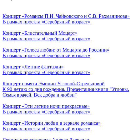
Концерт «Романсы П.И. Чайковского и С.В. Рахманинова»
В рамках проекта «Серебряный возраст»
Концерт «Блистательный Моцарт»
В рамках проекта «Серебряный возраст»
Концерт «Голоса любви: от Моцарта до Россини»
В рамках проекта «Серебряный возраст»
Концерт «Летние фантазии»
В рамках проекта «Серебряный возраст»
Концерт памяти Эмилии Угловой-Стрельцовой
К 90-летию со дня рождения. Презентация книги "Угловы.
Семья врачей. Век добра и любви"
Концерт «Эти летние ночи прекрасные»
В рамках проекта «Серебряный возраст»
Концерт «Истории любви в зеркале романса»
В рамках проекта «Серебряный возраст»
Лекция искусствоведа Андрея Дьяченко