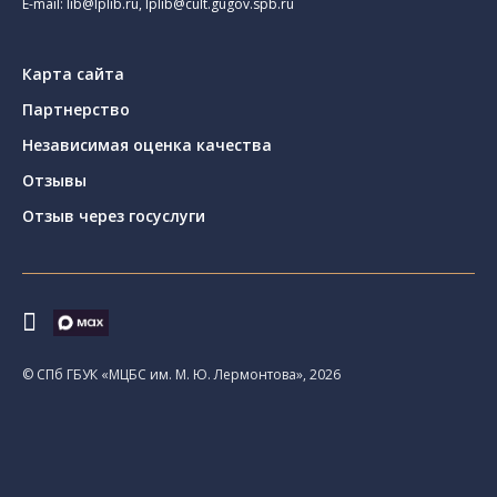
E-mail:
lib@lplib.ru
,
lplib@cult.gugov.spb.ru
Карта сайта
Партнерство
Независимая оценка качества
Отзывы
Отзыв через госуслуги
© CПб ГБУК «МЦБС им. М. Ю. Лермонтова», 2026