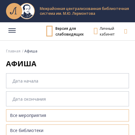
Межрайонная централизованная библиотечная
система им. М.Ю. Лермонтова
Версия для
Личный
слабовидящих
кабинет
Главная
Афиша
АФИША