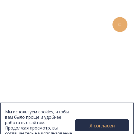
Конкурсы
Отзывы
Афиша
Персоны
Lermontovka Online
Видеозаписи
Подкасты
Библиотеки в историческом центре
Санкт–Петербурга
Экскурсии
Публикации
МЦБС
Контакты и руководство
Доступность
Вакансии
Партнеры
Мы используем cookies, чтобы
Официальные документы
вам было проще и удобнее
Публичные отчеты
работать с сайтом.
Я согласен
Продолжая просмотр, вы
соглашаетесь на использование