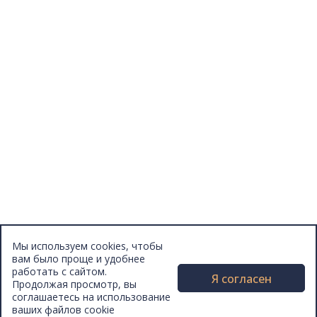
Отзывы
Афиша
Персоны
Lermontovka Online
Видеозаписи
Подкасты
Библиотеки в историческом центре
Санкт–Петербурга
Экскурсии
Публикации
МЦБС
Контакты и руководство
Доступность
Вакансии
Партнеры
Мы используем cookies, чтобы
Официальные документы
вам было проще и удобнее
Публичные отчеты
работать с сайтом.
Я согласен
Продолжая просмотр, вы
соглашаетесь на использование
ваших файлов cookie