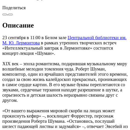
Поделиться
Описание
23 сентября в 11:00 в Белом зале
Центральной библиотеки им.
М. Ю. Лермонтова
в рамках утренних творческих встреч
«Интеллектуальный завтрак в Лермонтовке» состоится
концерт-лекция «Шуман».
XIX век – эпоха романтизма, подарившая музыкальному миру
волшебные мелодии томления чуда. Роберт Шуман,
композитор, один из ярчайших представителей этого времени,
создал за свою жизнь калейдоскоп прекрасных, проникающих
в самое сердце картин. В его музыке буквы переплетаются со
звуками, сердечные терзания находят разрешение в шутке, а
серьезность и детская шалость неразрывно связаны друг с
другом.
«От вашего выражения мировой скорби на лицах может
прокиснуть кефир» –, восклицает Форрестер, персонаж
произведения Роберта Шумана. «Остановись, послушай
шелест падающей листвы и задумайся» –, отвечает Эвсебий из