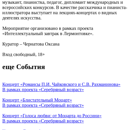
музыкант, пианистка, педагог, дипломант международных и
всероссийских конкурсов. В качестве рассказчика и пианиста-
иллюстратора выступает на лекциях-концертах о видных
деятелях искусства.
Мероприятие организовано в рамках проекта
«Интеллектуальный завтрак в Лермонтовке».
Куратор – Чернатова Оксана
Вход свободный, 18+
еще События
Концерт «Романсы П.И. Чайковского и С.В. Рахманинова»
В рамках проекта «Серебряный возраст»
Концерт «Блистательный Моцарт»
В рамках проекта «Серебряный возраст»
Концерт «Голоса любви: от Моцарта до Россини»
В рамках проекта «Серебряный возраст»