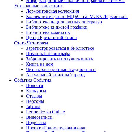
Информационные справочно-правовые системы
Уникальные коллекции
Лермонтовская коллекция
Коллекция изданий МЦБС им. М. Ю. Лермонтова
Библиотека национальных литератур
Библиотека книжной графики
Библиотека комиксов
Центр Британской книги
Стать Читателем
Зарегистрироваться в библиотеке
Помощь библиографа
Забронировать и получить книгу
Книга на дом
Читать электронные и аудиокниги
Актуальный книжный тренд
События
События
Новости
Конкурсы
Отзывы
Персоны
Афиша
Lermontovka Online
Видеозаписи
Подкасты
Проект «Голоса художников»