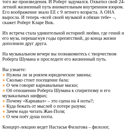
того же произведения. И Роберт задумался. Охватил свой 24-
летний жизненный путь внимательным внутренним взором.
Его воображение знало ЕЕ с 9 летнего возраста. А ОНА
выросла. И теперь «всей своей музыкой я обязан тебе» –,
скажет Роберт Кларе Вик.
Их встреча стала удивительной историей любви, где гений и
его муза, перешагнув годы препятствий, до конца жизни
дополняли друг друга.
На музыкальном вечере вы познакомитесь с творчеством
Роберта Шумана и проследите его жизненный путь.
Вы узнаете:
●
Нужны ли за роялем юридические законы;
●
Сколько стоит посещение бала;
●
О чем говорят карнавальные маски;
●
Об отношении Роберта Шумана к спиритизму и его
музыкальных шифрах;
●
Почему «Карнавал» – это сцена на 4 ноты?;
●
Куда бежать от мыслей о потере разума;
●
Зачем надо читать Жан-Поля;
●
О чем поёт душа поэта.
Концерт-лекцию ведет Настасья Филатова – филолог,