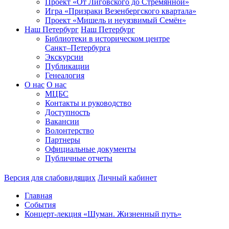
Проект «От Лиговского до Стремянной»
Игра «Призраки Везенбергского квартала»
Проект «Мишель и неуязвимый Семён»
Наш Петербург
Наш Петербург
Библиотеки в историческом центре
Санкт–Петербурга
Экскурсии
Публикации
Генеалогия
О нас
О нас
МЦБС
Контакты и руководство
Доступность
Вакансии
Волонтерство
Партнеры
Официальные документы
Публичные отчеты
Версия для слабовидящих
Личный кабинет
Главная
События
Концерт-лекция «Шуман. Жизненный путь»