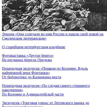
Лекция «Они созидали во имя России и нашли свой покой на
Смоленском лютеранском»
О старейшем петербургском кладбище
Фотовыставка «Другие берега»
На песчаных берегах Оредежа
Пешеходная экскурсия «Пешком по Коломне. Вдоль
набережной реки Фонтанки»
От библиотеки до Калинкина моста
Пешеходная экскурсия «По следам самого страшного
наводнения»
По Коломне и Адмиралтейской части
Экскурсия «Торговая улица: от Литовского рынка до