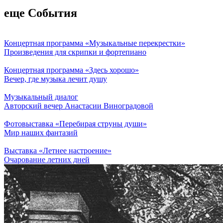
еще События
Концертная программа «Музыкальные перекрестки»
Произведения для скрипки и фортепиано
Концертная программа «Здесь хорошо»
Вечер, где музыка лечит душу
Музыкальный диалог
Авторский вечер Анастасии Виноградовой
Фотовыставка «Перебирая струны души»
Мир наших фантазий
Выставка «Летнее настроение»
Очарование летних дней