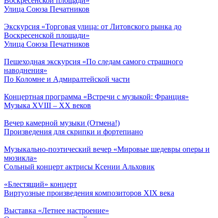
Воскресенской площади»
Улица Союза Печатников
Экскурсия «Торговая улица: от Литовского рынка до
Воскресенской площади»
Улица Союза Печатников
Пешеходная экскурсия «По следам самого страшного
наводнения»
По Коломне и Адмиралтейской части
Концертная программа «Встречи с музыкой: Франция»
Музыка ХVIII – ХХ веков
Вечер камерной музыки (Отмена!)
Произведения для скрипки и фортепиано
Музыкально-поэтический вечер «Мировые шедевры оперы и
мюзикла»
Сольный концерт актрисы Ксении Альховик
«Блестящий» концерт
Виртуозные произведения композиторов ХIХ века
Выставка «Летнее настроение»