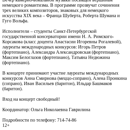
немецкого романтизма. В программе прозвучат сочинения
трех великих композиторов, знаковых для немецкого
искусства XIX века – Франца Шуберта, Роберта Шумана и
Гуго Вольфа.
Исполнители – студенты Санкт-Петербургской
государственной консерватории имени Н. А. Римского-
Корсакова (класс доцента Анастасии Игоревны Рогалевой),
лауреаты международных конкурсов: Игорь Петров
(фортепиано), Александра Александровская (фортепиано),
Максим Белоглазов (фортепиано), Татьяна Недюжина
(фортепиано).
В концерте принимают участие лауреаты международных
конкурсов Анна Смирнова (меццо-сопрано), Алена Пронкина
(сопрано), Иван Васильев (баритон), Ильдар Башмаков
(баритон).
Вход на концерт свободный!
Координатор: Ольга Николаевна Гаврилина
Подробности по телефону: 714-74-86
12+