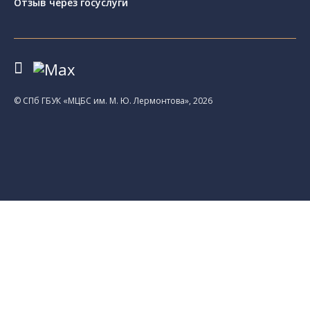
Отзыв через госуслуги
© CПб ГБУК «МЦБС им. М. Ю. Лермонтова», 2026
Библиотеки
Центральная библиотека им. М. Ю.
Лермонтова
Библиотека им. К. А. Тимирязева
Библиотека «Екатерингофская»
Библиотека «На Стремянной»