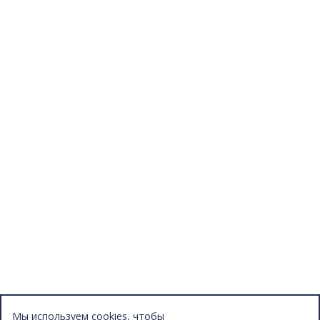
Актуальный книжный тренд
Новости
Конкурсы
Отзывы
Афиша
Персоны
Lermontovka Online
Видеозаписи
Подкасты
Библиотеки в историческом центре
Санкт–Петербурга
Экскурсии
Публикации
МЦБС
Контакты и руководство
Доступность
Вакансии
Партнеры
Мы используем cookies, чтобы