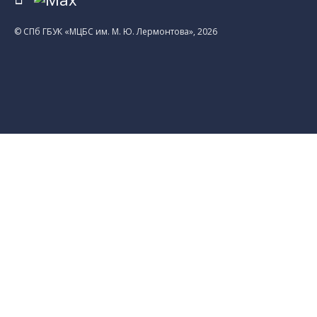
© CПб ГБУК «МЦБС им. М. Ю. Лермонтова», 2026
Библиотеки
Центральная библиотека им. М. Ю.
Лермонтова
Библиотека им. К. А. Тимирязева
Библиотека «Екатерингофская»
Библиотека «На Стремянной»
Библиотека «Лиговская»
Библиотека им. А.С. Грибоедова
Библиотека «Измайловская»
Библиотека «Старая Коломна»
Библиотека им. Н.А. Некрасова