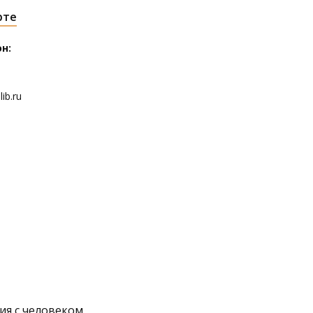
рте
н:
ib.ru
ия с человеком.