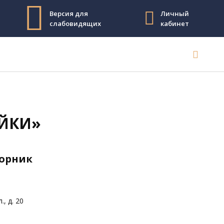
Версия для
Личный
слабовидящих
кабинет
АЙКИ»
торник
, д. 20