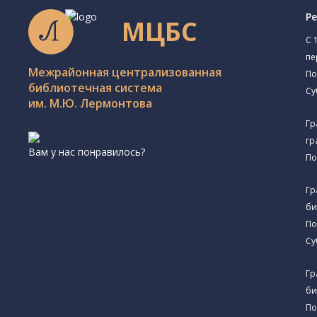
Р
МЦБС
C 
пе
Межрайонная централизованная
По
библиотечная система
Су
им. М.Ю. Лермонтова
Гр
гр
Вам у нас понравилось?
По
Гр
би
По
Су
Гр
би
По