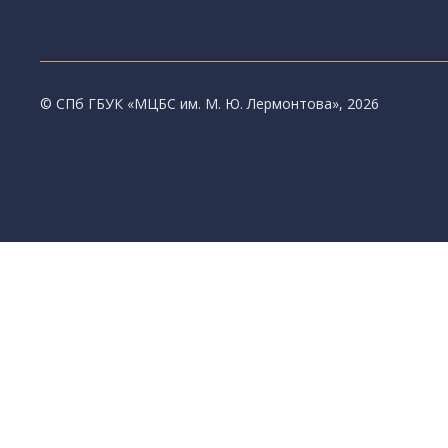
© CПб ГБУК «МЦБС им. М. Ю. Лермонтова», 2026
Библиотеки
Центральная библиотека им. М. Ю. Лермон
Библиотека им. К. А. Тимирязева
Библиотека «Екатерингофская»
Библиотека «На Стремянной»
Библиотека «Лиговская»
Библиотека им. А.С. Грибоедова
Библиотека «Измайловская»