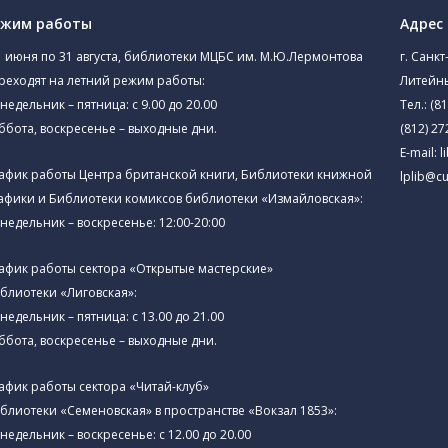
ежим работы
Адрес
1 июня по 31 августа, библиотеки МЦБС им. М.Ю.Лермонтова
г. Санкт
реходят на летний режим работы:
Литейны
недельник – пятница: с 9.00 до 20.00
Тел.:
(81
ббота, воскресенье – выходные дни.
(812) 27
E-mail:
l
афик работы Центра британской книги, Библиотеки книжной
lplib@cu
афики и Библиотеки комиксов библиотеки «Измайловская»:
недельник – воскресенье: 12:00-20:00
афик работы сектора «Открытые мастерские»
блиотеки «Лиговская»:
недельник – пятница: с 13.00 до 21.00⁠
ббота, воскресенье – выходные дни.
афик работы сектора «Читай-клуб»
блиотеки «Семеновская» в пространстве «Вокзал 1853»:
недельник – воскресенье: с 12.00 до 20.00