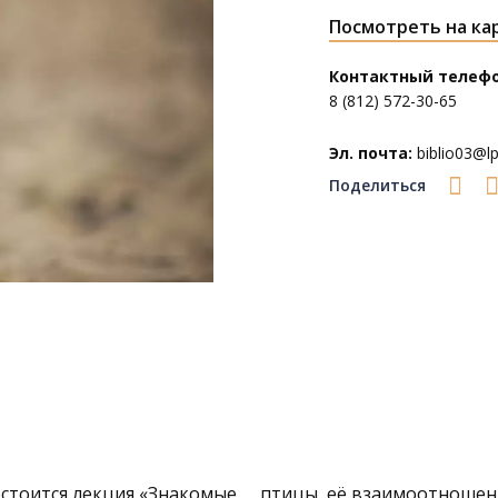
Посмотреть на ка
Контактный телефо
8 (812) 572-30-65
Эл. почта:
biblio03@lpl
Поделиться
стоится лекция «Знакомые
птицы, её взаимоотношен