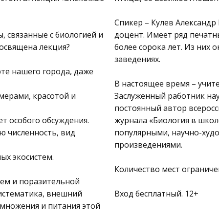
Спикер – Кулев Александр
, связанные с биологией и
доцент. Имеет ряд печатны
посвящена лекция?
более сорока лет. Из них
заведениях.
рте нашего города, даже
В настоящее время – учите
мерами, красотой и
Заслуженный работник нау
постоянный автор всерос
ет особого обсуждения.
журнала «Биология в школе»
ю численность, вид
популярными, научно-худ
произведениями.
ых экосистем.
Количество мест огранич
ием и поразительной
истематика, внешний
Вход бесплатный. 12+
змножения и питания этой