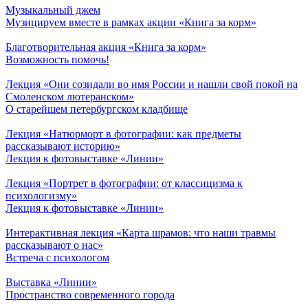
Музыкальный джем
Музицируем вместе в рамках акции «Книга за корм»
Благотворительная акция «Книга за корм»
Возможность помочь!
Лекция «Они созидали во имя России и нашли свой покой на
Смоленском лютеранском»
О старейшем петербургском кладбище
Лекция «Натюрморт в фотографии: как предметы
рассказывают историю»
Лекция к фотовыставке «Линии»
Лекция «Портрет в фотографии: от классицизма к
психологизму»
Лекция к фотовыставке «Линии»
Интерактивная лекция «Карта шрамов: что наши травмы
рассказывают о нас»
Встреча с психологом
Выставка «Линии»
Пространство современного города