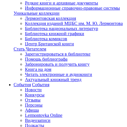
Редкие книги и архивные документы
Информационные справочно-правовые системы
Уникальные коллекции
Лермонтовская коллекция
Коллекция изданий МЦБС им. М. Ю. Лермонтова
Библиотека национальных литератур
Библиотека книжной графики
Библиотека комиксов
Центр Британской книги
Стать Читателем
Зарегистрироваться в библиотеке
Помощь библиографа
Забронировать и получить книгу
Книга на дом
Читать электронные и аудиокниги
Актуальный книжный тренд
События
События
Новости
Конкурсы
Отзывы
Персоны
Афиша
Lermontovka Online
Видеозаписи
Подкасты