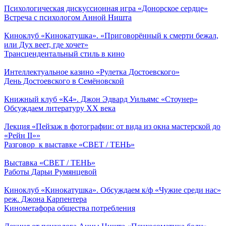
Психологическая дискуссионная игра «Донорское сердце»
Встреча с психологом Анной Ништа
Киноклуб «Кинокатушка». «Приговорённый к смерти бежал,
или Дух веет, где хочет»
Трансцендентальный стиль в кино
Интеллектуальное казино «Рулетка Достоевского»
День Достоевского в Семёновской
Книжный клуб «К4». Джон Эдвард Уильямс «Стоунер»
Обсуждаем литературу ХХ века
Лекция «Пейзаж в фотографии: от вида из окна мастерской до
«Рейн II»»
Разговор к выставке «СВЕТ / ТЕНЬ»
Выставка «СВЕТ / ТЕНЬ»
Работы Дарьи Румянцевой
Киноклуб «Кинокатушка». Обсуждаем к/ф «Чужие среди нас»
реж. Джона Карпентера
Кинометафора общества потребления