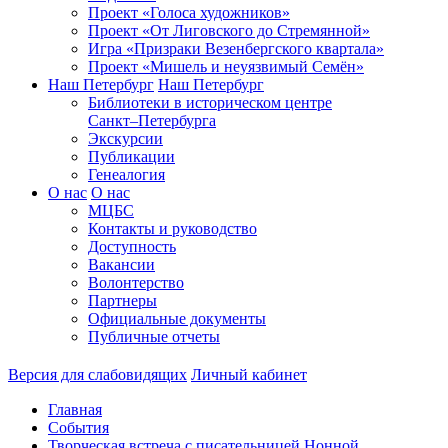
Проект «Голоса художников»
Проект «От Лиговского до Стремянной»
Игра «Призраки Везенбергского квартала»
Проект «Мишель и неуязвимый Семён»
Наш Петербург
Наш Петербург
Библиотеки в историческом центре
Санкт–Петербурга
Экскурсии
Публикации
Генеалогия
О нас
О нас
МЦБС
Контакты и руководство
Доступность
Вакансии
Волонтерство
Партнеры
Официальные документы
Публичные отчеты
Версия для слабовидящих
Личный кабинет
Главная
События
Творческая встреча с писательницей Нонной