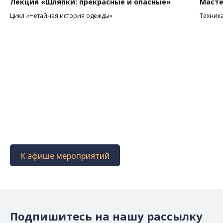
Лекция «Шляпки: прекрасные и опасные»
Масте
Цикл «Нетайная история одежды»
Техник
К афише мероприятий
Подпишитесь на нашу рассылку