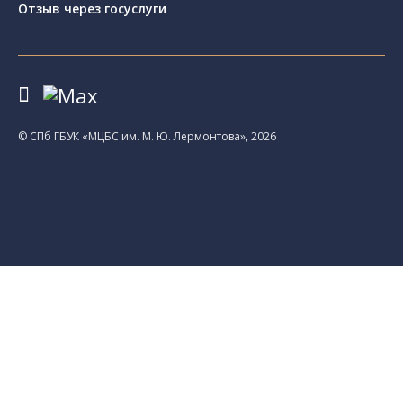
Отзыв через госуслуги
© CПб ГБУК «МЦБС им. М. Ю. Лермонтова», 2026
Библиотеки
Центральная библиотека им. М. Ю.
Лермонтова
Библиотека им. К. А. Тимирязева
Библиотека «Екатерингофская»
Библиотека «На Стремянной»