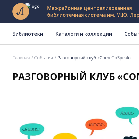
Межрайонная централизованная
библиотечная система им. М.Ю. Ле
Библиотеки
Каталоги и коллекции
Собы
Главная
События
Разговорный клуб «ComeToSpeak»
РАЗГОВОРНЫЙ КЛУБ «CO