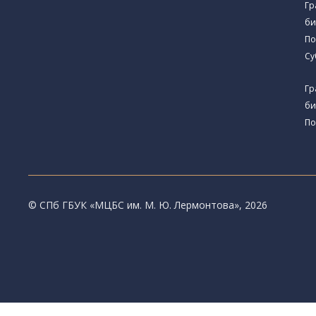
Гр
би
По
Су
Гр
би
По
© CПб ГБУК «МЦБС им. М. Ю. Лермонтова», 2026