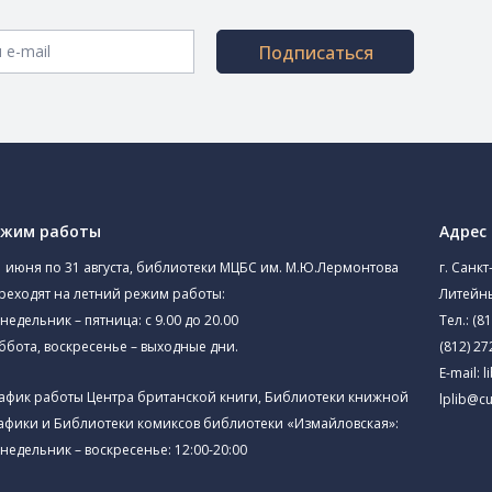
Подписаться
ежим работы
Адрес
1 июня по 31 августа, библиотеки МЦБС им. М.Ю.Лермонтова
г. Санкт
реходят на летний режим работы:
Литейны
недельник – пятница: с 9.00 до 20.00
Тел.:
(81
ббота, воскресенье – выходные дни.
(812) 27
E-mail:
l
афик работы Центра британской книги, Библиотеки книжной
lplib@cu
афики и Библиотеки комиксов библиотеки «Измайловская»:
недельник – воскресенье: 12:00-20:00