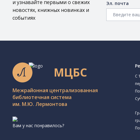
и узнавайте первыми о свежих
Эл. почта
новостях, книжных новинках и
событиях
Р
МЦБС
C 
пе
Межрайонная централизованная
По
библиотечная система
Су
им. М.Ю. Лермонтова
Гр
гр
Вам у нас понравилось?
По