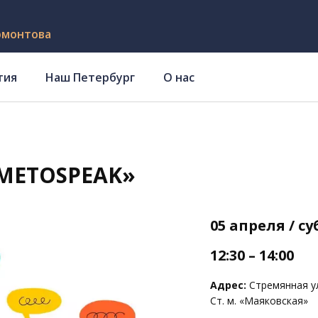
рмонтова
тия
Наш Петербург
О нас
METOSPEAK»
05 апреля / с
12:30 – 14:00
Адрес:
Стремянная ул.
Ст. м. «Маяковская»