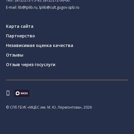
Тел.:
(812) 272-75-95
;
(812) 272-36-60
.
E-mail:
lib@lplib.ru
,
lplib@cult.gugov.spb.ru
Карта сайта
Партнерство
Независимая оценка качества
Отзывы
Отзыв через госуслуги
© CПб ГБУК «МЦБС им. М. Ю. Лермонтова», 2026