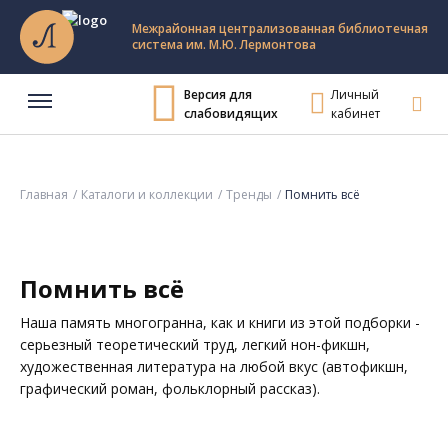
Межрайонная централизованная библиотечная
система им. М.Ю. Лермонтова
Версия для
Личный
слабовидящих
кабинет
Главная
Каталоги и коллекции
Тренды
Помнить всё
Помнить всё
Наша память многогранна, как и книги из этой подборки -
серьезный теоретический труд, легкий нон-фикшн,
художественная литература на любой вкус (автофикшн,
графический роман, фольклорный рассказ).