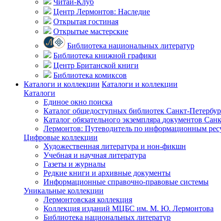
Читай-Клуб
Центр Лермонтов: Наследие
Открытая гостиная
Открытые мастерские
Библиотека национальных литератур
Библиотека книжной графики
Центр Британской книги
Библиотека комиксов
Каталоги и коллекции
Каталоги и коллекции
Каталоги
Единое окно поиска
Каталог общедоступных библиотек
Санкт-Петербур
Каталог обязательного экземпляра
документов Санк
Лермонтов: Путеводитель по информационным рес
Цифровые коллекции
Художественная литература и нон-фикшн
Учебная и научная литература
Газеты и журналы
Редкие книги и архивные документы
Информационные справочно-правовые системы
Уникальные коллекции
Лермонтовская коллекция
Коллекция изданий МЦБС им. М. Ю. Лермонтова
Библиотека национальных литератур