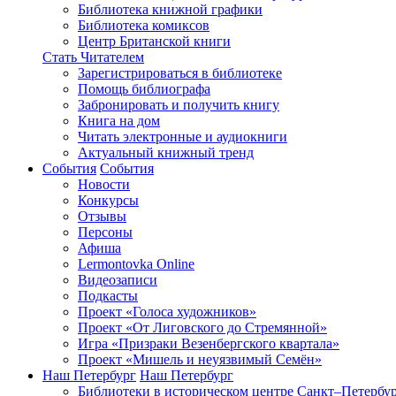
Библиотека книжной графики
Библиотека комиксов
Центр Британской книги
Стать Читателем
Зарегистрироваться в библиотеке
Помощь библиографа
Забронировать и получить книгу
Книга на дом
Читать электронные и аудиокниги
Актуальный книжный тренд
События
События
Новости
Конкурсы
Отзывы
Персоны
Афиша
Lermontovka Online
Видеозаписи
Подкасты
Проект «Голоса художников»
Проект «От Лиговского до Стремянной»
Игра «Призраки Везенбергского квартала»
Проект «Мишель и неуязвимый Семён»
Наш Петербург
Наш Петербург
Библиотеки в историческом центре
Санкт–Петербур