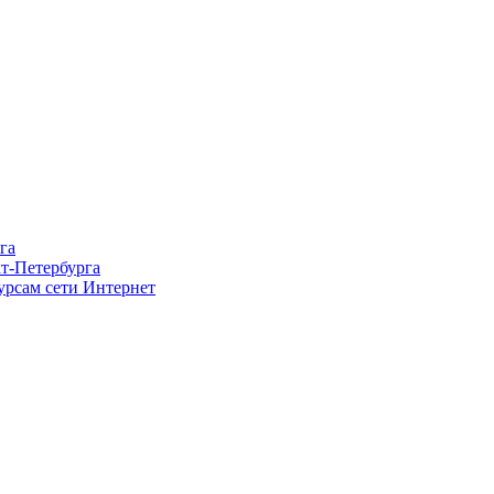
га
т-Петербурга
урсам сети Интернет