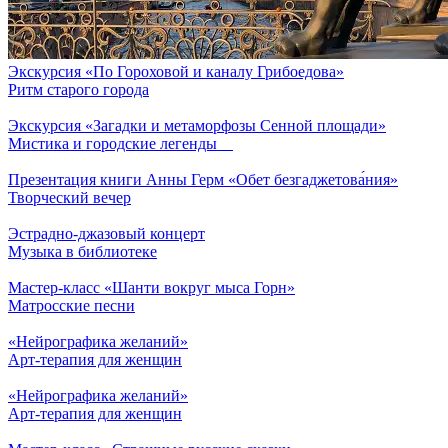
Экскурсия «По Гороховой и каналу Грибоедова»
Ритм старого города
Экскурсия «Загадки и метаморфозы Сенной площади»
Мистика и городские легенды
Презентация книги Анны Герм «Обет безгаджетова́ния»
Творческий вечер
Эстрадно-джазовый концерт
Музыка в библиотеке
Мастер-класс «Шанти вокруг мыса Горн»
Матросские песни
«Нейрографика желаний»
Арт-терапия для женщин
«Нейрографика желаний»
Арт-терапия для женщин