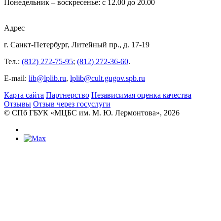
Понедельник – воскресенье: с 12.00 до 20.00
Адрес
г. Санкт-Петербург, Литейный пр., д. 17-19
Тел.:
(812) 272-75-95
;
(812) 272-36-60
.
E-mail:
lib@lplib.ru
,
lplib@cult.gugov.spb.ru
Карта сайта
Партнерство
Независимая оценка качества
Отзывы
Отзыв через госуслуги
© CПб ГБУК «МЦБС им. М. Ю. Лермонтова», 2026
Библиотеки
Центральная библиотека им. М. Ю.
Лермонтова
Библиотека им. К. А. Тимирязева