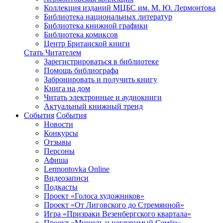
Коллекция изданий МЦБС им. М. Ю. Лермонтова
Библиотека национальных литератур
Библиотека книжной графики
Библиотека комиксов
Центр Британской книги
Стать Читателем
Зарегистрироваться в библиотеке
Помощь библиографа
Забронировать и получить книгу
Книга на дом
Читать электронные и аудиокниги
Актуальный книжный тренд
События
События
Новости
Конкурсы
Отзывы
Персоны
Афиша
Lermontovka Online
Видеозаписи
Подкасты
Проект «Голоса художников»
Проект «От Лиговского до Стремянной»
Игра «Призраки Везенбергского квартала»
Проект «Мишель и неуязвимый Семён»