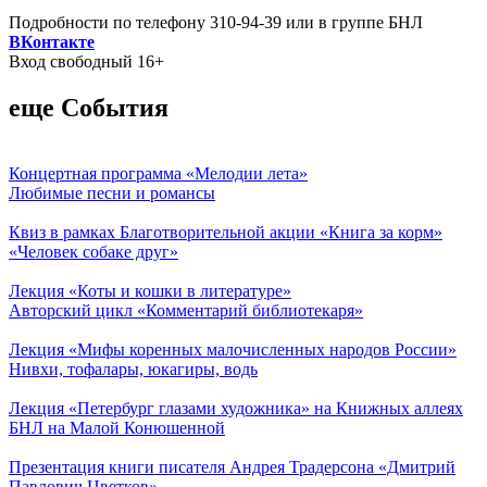
Подробности по телефону 310-94-39 или в группе БНЛ
ВКонтакте
Вход свободный 16+
еще События
Концертная программа «Мелодии лета»
Любимые песни и романсы
Квиз в рамках Благотворительной акции «Книга за корм»
«Человек собаке друг»
Лекция «Коты и кошки в литературе»
Авторский цикл «Комментарий библиотекаря»
Лекция «Мифы коренных малочисленных народов России»
Нивхи, тофалары, юкагиры, водь
Лекция «Петербург глазами художника» на Книжных аллеях
БНЛ на Малой Конюшенной
Презентация книги писателя Андрея Традерсона «Дмитрий
Павлович Цветков»