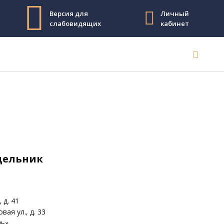
Версия для
Личный
слабовидящих
кабинет
едельник
 д. 41
вая ул., д. 33
дь»