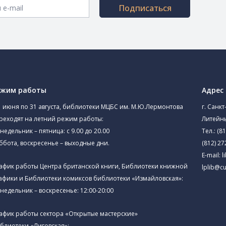
Подписаться
ежим работы
Адрес
1 июня по 31 августа, библиотеки МЦБС им. М.Ю.Лермонтова
г. Санкт
реходят на летний режим работы:
Литейны
недельник – пятница: с 9.00 до 20.00
Тел.:
(81
ббота, воскресенье – выходные дни.
(812) 27
E-mail:
l
афик работы Центра британской книги, Библиотеки книжной
lplib@cu
афики и Библиотеки комиксов библиотеки «Измайловская»:
недельник – воскресенье: 12:00-20:00
афик работы сектора «Открытые мастерские»
блиотеки «Лиговская»: