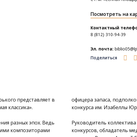
Посмотреть на ка
Контактный телефо
8 (812) 310-94-39
Эл. почта:
biblio05@lpl
Поделиться
рького представляет в
офицера запаса, подполко
ая классика».
конкурса им. Изабеллы Юрь
ния разных эпох. Ведь
Руководитель коллектива
икими композиторами
конкурсов, обладатель ме