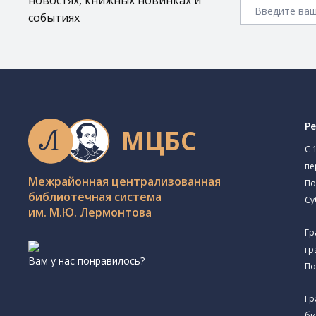
новостях, книжных новинках и
событиях
Р
МЦБС
C 
пе
Межрайонная централизованная
По
библиотечная система
Су
им. М.Ю. Лермонтова
Гр
гр
Вам у нас понравилось?
По
Гр
би