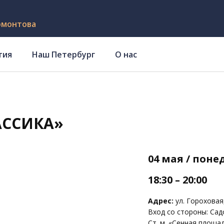
рмонтова
тия
Наш Петербург
О нас
АССИКА»
04 мая / пон
18:30 – 20:00
Адрес:
ул. Гороховая,
Вход со стороны: Садо
Ст. м. «Сенная площа