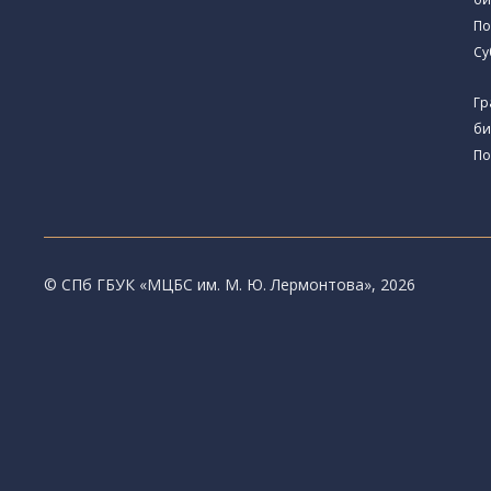
По
Су
Гр
би
По
© CПб ГБУК «МЦБС им. М. Ю. Лермонтова», 2026