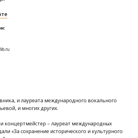
рте
н:
ib.ru
вника, и лауреата международного вокального
евой, и многих других.
 и концертмейстер – лауреат международных
дали «За сохранение исторического и культурного