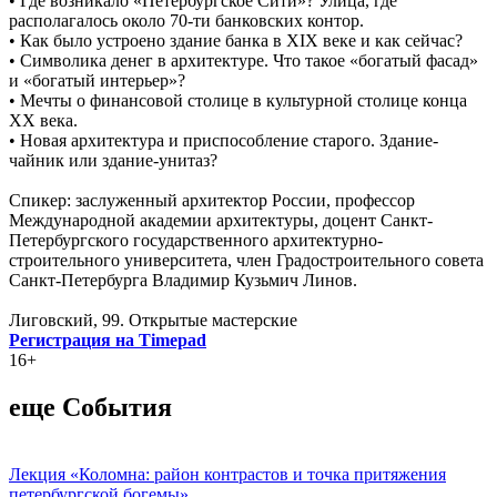
• Где возникало «Петербургское Сити»? Улица, где
располагалось около 70-ти банковских контор.
• Как было устроено здание банка в XIX веке и как сейчас?
• Символика денег в архитектуре. Что такое «богатый фасад»
и «богатый интерьер»?
• Мечты о финансовой столице в культурной столице конца
XX века.
• Новая архитектура и приспособление старого. Здание-
чайник или здание-унитаз?
Спикер: заслуженный архитектор России, профессор
Международной академии архитектуры, доцент Санкт-
Петербургского государственного архитектурно-
строительного университета, член Градостроительного совета
Санкт-Петербурга Владимир Кузьмич Линов.
Лиговский, 99. Открытые мастерские
Регистрация на Timepad
16+
еще События
Лекция «Коломна: район контрастов и точка притяжения
петербургской богемы»