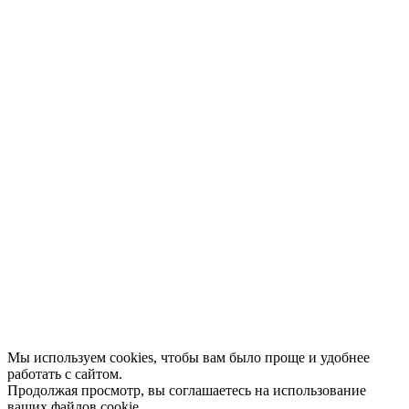
Конкурсы
Отзывы
Афиша
Персоны
Lermontovka Online
Видеозаписи
Подкасты
Библиотеки в историческом центре
Санкт–Петербурга
Экскурсии
Публикации
МЦБС
Контакты и руководство
Доступность
Вакансии
Партнеры
Официальные документы
Публичные отчеты
Мы используем cookies, чтобы вам было проще и удобнее
работать с сайтом.
Продолжая просмотр, вы соглашаетесь на использование
ваших файлов cookie