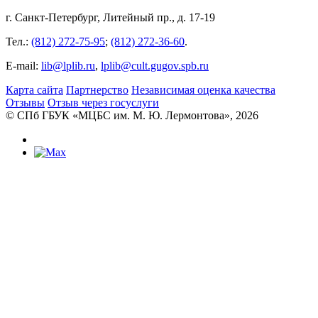
г. Санкт-Петербург, Литейный пр., д. 17-19
Тел.:
(812) 272-75-95
;
(812) 272-36-60
.
E-mail:
lib@lplib.ru
,
lplib@cult.gugov.spb.ru
Карта сайта
Партнерство
Независимая оценка качества
Отзывы
Отзыв через госуслуги
© CПб ГБУК «МЦБС им. М. Ю. Лермонтова», 2026
Библиотеки
Центральная библиотека им. М. Ю.
Лермонтова
Библиотека им. К. А. Тимирязева
Библиотека «Екатерингофская»
Библиотека «На Стремянной»
Библиотека «Лиговская»
Библиотека им. А.С. Грибоедова