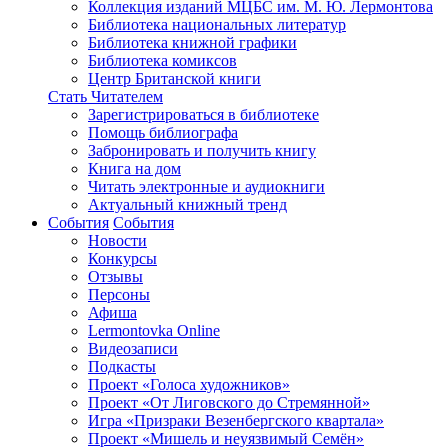
Коллекция изданий МЦБС им. М. Ю. Лермонтова
Библиотека национальных литератур
Библиотека книжной графики
Библиотека комиксов
Центр Британской книги
Стать Читателем
Зарегистрироваться в библиотеке
Помощь библиографа
Забронировать и получить книгу
Книга на дом
Читать электронные и аудиокниги
Актуальный книжный тренд
События
События
Новости
Конкурсы
Отзывы
Персоны
Афиша
Lermontovka Online
Видеозаписи
Подкасты
Проект «Голоса художников»
Проект «От Лиговского до Стремянной»
Игра «Призраки Везенбергского квартала»
Проект «Мишель и неуязвимый Семён»