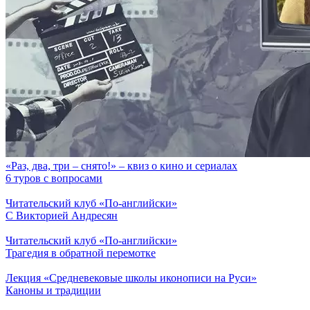
«Раз, два, три – снято!» – квиз о кино и сериалах
6 туров с вопросами
Читательский клуб «По-английски»
С Викторией Андресян
Читательский клуб «По-английски»
Трагедия в обратной перемотке
Лекция «Средневековые школы иконописи на Руси»
Каноны и традиции