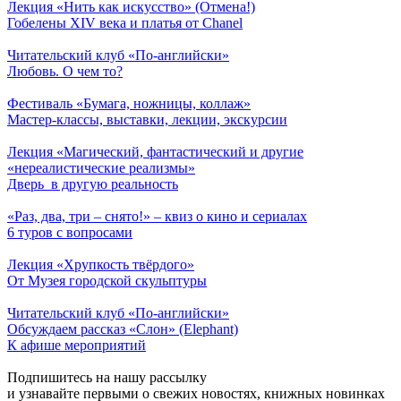
Лекция «Нить как искусство» (Отмена!)
Гобелены XIV века и платья от Chanel
Читательский клуб «По-английски»
Любовь. О чем то?
Фестиваль «Бумага, ножницы, коллаж»
Мастер-классы, выставки, лекции, экскурсии
Лекция «Магический, фантастический и другие
«нереалистические реализмы»
Дверь в другую реальность
«Раз, два, три – снято!» – квиз о кино и сериалах
6 туров с вопросами
Лекция «Хрупкость твёрдого»
От Музея городской скульптуры
Читательский клуб «По-английски»
Обсуждаем рассказ «Слон» (Elephant)
К афише мероприятий
Подпишитесь на нашу рассылку
и узнавайте первыми о свежих новостях, книжных новинках