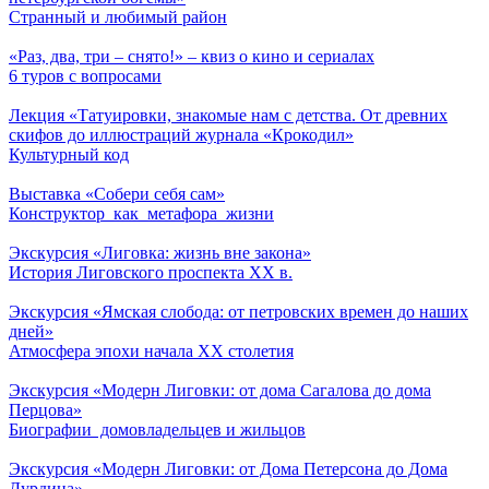
Странный и любимый район
«Раз, два, три – снято!» – квиз о кино и сериалах
6 туров с вопросами
Лекция «Татуировки, знакомые нам с детства. От древних
скифов до иллюстраций журнала «Крокодил»
Культурный код
Выставка «Собери себя сам»
Конструктор как метафора жизни
Экскурсия «Лиговка: жизнь вне закона»
История Лиговского проспекта XX в.
Экскурсия «Ямская слобода: от петровских времен до наших
дней»
Атмосфера эпохи начала XX столетия
Экскурсия «Модерн Лиговки: от дома Сагалова до дома
Перцова»
Биографии домовладельцев и жильцов
Экскурсия «Модерн Лиговки: от Дома Петерсона до Дома
Дурдина»