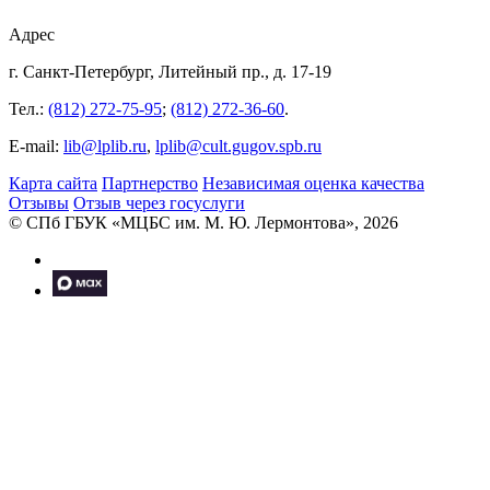
Адрес
г. Санкт-Петербург, Литейный пр., д. 17-19
Тел.:
(812) 272-75-95
;
(812) 272-36-60
.
E-mail:
lib@lplib.ru
,
lplib@cult.gugov.spb.ru
Карта сайта
Партнерство
Независимая оценка качества
Отзывы
Отзыв через госуслуги
© CПб ГБУК «МЦБС им. М. Ю. Лермонтова», 2026
Библиотеки
Центральная библиотека им. М. Ю.
Лермонтова
Библиотека им. К. А. Тимирязева
Библиотека «Екатерингофская»