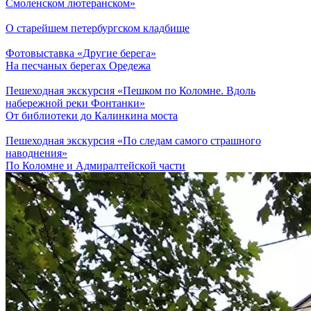
Смоленском лютеранском»
О старейшем петербургском кладбище
Фотовыставка «Другие берега»
На песчаных берегах Оредежа
Пешеходная экскурсия «Пешком по Коломне. Вдоль
набережной реки Фонтанки»
От библиотеки до Калинкина моста
Пешеходная экскурсия «По следам самого страшного
наводнения»
По Коломне и Адмиралтейской части