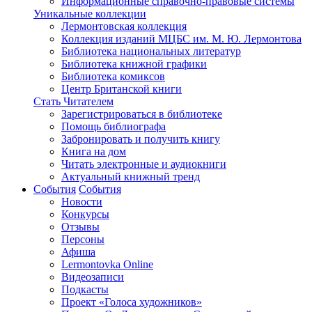
Информационные справочно-правовые системы
Уникальные коллекции
Лермонтовская коллекция
Коллекция изданий МЦБС им. М. Ю. Лермонтова
Библиотека национальных литератур
Библиотека книжной графики
Библиотека комиксов
Центр Британской книги
Стать Читателем
Зарегистрироваться в библиотеке
Помощь библиографа
Забронировать и получить книгу
Книга на дом
Читать электронные и аудиокниги
Актуальный книжный тренд
События
События
Новости
Конкурсы
Отзывы
Персоны
Афиша
Lermontovka Online
Видеозаписи
Подкасты
Проект «Голоса художников»