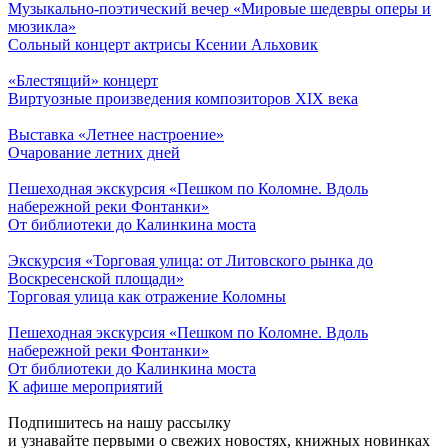
Музыкально-поэтический вечер «Мировые шедевры оперы и
мюзикла»
Сольный концерт актрисы Ксении Альховик
«Блестящий» концерт
Виртуозные произведения композиторов ХIХ века
Выставка «Летнее настроение»
Очарование летних дней
Пешеходная экскурсия «Пешком по Коломне. Вдоль
набережной реки Фонтанки»
От библиотеки до Калинкина моста
Экскурсия «Торговая улица: от Литовского рынка до
Воскресенской площади»
Торговая улица как отражение Коломны
Пешеходная экскурсия «Пешком по Коломне. Вдоль
набережной реки Фонтанки»
От библиотеки до Калинкина моста
К афише мероприятий
Подпишитесь на нашу рассылку
и узнавайте первыми о свежих новостях, книжных новинках