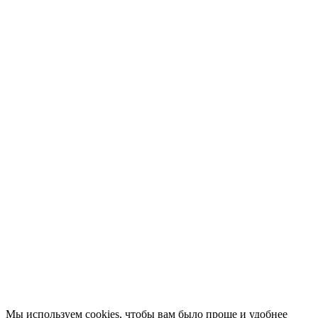
Актуальный книжный тренд
Новости
Конкурсы
Отзывы
Афиша
Персоны
Lermontovka Online
Видеозаписи
Подкасты
Библиотеки в историческом центре
Санкт–Петербурга
Экскурсии
Публикации
МЦБС
Контакты и руководство
Доступность
Вакансии
Партнеры
Официальные документы
Публичные отчеты
Мы используем cookies, чтобы вам было проще и удобнее