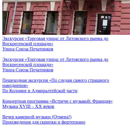
Экскурсия «Торговая улица: от Литовского рынка до
Воскресенской площади»
Улица Союза Печатников
Экскурсия «Торговая улица: от Литовского рынка до
Воскресенской площади»
Улица Союза Печатников
Пешеходная экскурсия «По следам самого страшного
наводнения»
По Коломне и Адмиралтейской части
Концертная программа «Встречи с музыкой: Франция»
Музыка ХVIII – ХХ веков
Вечер камерной музыки (Отмена!)
Произведения для скрипки и фортепиано