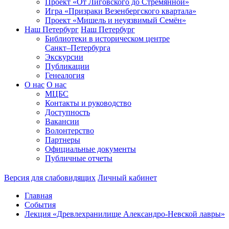
Проект «От Лиговского до Стремянной»
Игра «Призраки Везенбергского квартала»
Проект «Мишель и неуязвимый Семён»
Наш Петербург
Наш Петербург
Библиотеки в историческом центре
Санкт–Петербурга
Экскурсии
Публикации
Генеалогия
О нас
О нас
МЦБС
Контакты и руководство
Доступность
Вакансии
Волонтерство
Партнеры
Официальные документы
Публичные отчеты
Версия для слабовидящих
Личный кабинет
Главная
События
Лекция «Древлехранилище Александро-Невской лавры»