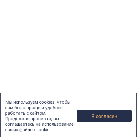
Афиша
Персоны
Lermontovka Online
Видеозаписи
Подкасты
Библиотеки в историческом центре
Санкт–Петербурга
Экскурсии
Публикации
МЦБС
Контакты и руководство
Доступность
Вакансии
Партнеры
Мы используем cookies, чтобы
Официальные документы
вам было проще и удобнее
Публичные отчеты
работать с сайтом.
Я согласен
Продолжая просмотр, вы
соглашаетесь на использование
ваших файлов cookie