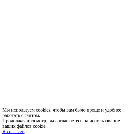
Отзывы
Афиша
Персоны
Lermontovka Online
Видеозаписи
Подкасты
Библиотеки в историческом центре
Санкт–Петербурга
Экскурсии
Публикации
МЦБС
Контакты и руководство
Доступность
Вакансии
Партнеры
Официальные документы
Публичные отчеты
Мы используем cookies, чтобы вам было проще и удобнее
работать с сайтом.
Продолжая просмотр, вы соглашаетесь на использование
ваших файлов cookie
Я согласен