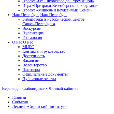
Проект «От Лиговского до Стремянной»
Игра «Призраки Везенбергского квартала»
Проект «Мишель и неуязвимый Семён»
Наш Петербург
Наш Петербург
Библиотеки в историческом центре
Санкт–Петербурга
Экскурсии
Публикации
Генеалогия
О нас
О нас
МЦБС
Контакты и руководство
Доступность
Вакансии
Волонтерство
Партнеры
Официальные документы
Публичные отчеты
Версия для слабовидящих
Личный кабинет
Главная
События
Лекция «Сиротский институт»