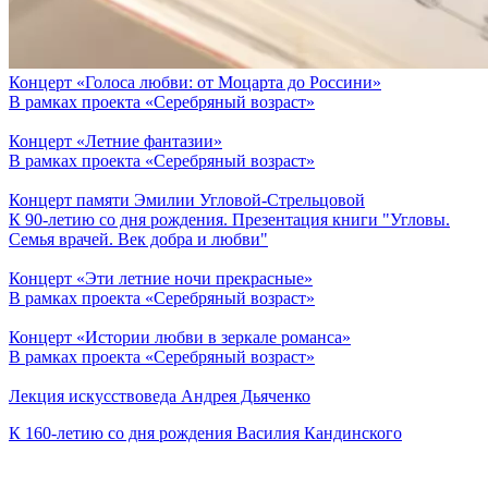
Концерт «Голоса любви: от Моцарта до Россини»
В рамках проекта «Серебряный возраст»
Концерт «Летние фантазии»
В рамках проекта «Серебряный возраст»
Концерт памяти Эмилии Угловой-Стрельцовой
К 90-летию со дня рождения. Презентация книги "Угловы.
Семья врачей. Век добра и любви"
Концерт «Эти летние ночи прекрасные»
В рамках проекта «Серебряный возраст»
Концерт «Истории любви в зеркале романса»
В рамках проекта «Серебряный возраст»
Лекция искусствоведа Андрея Дьяченко
К 160-летию со дня рождения Василия Кандинского