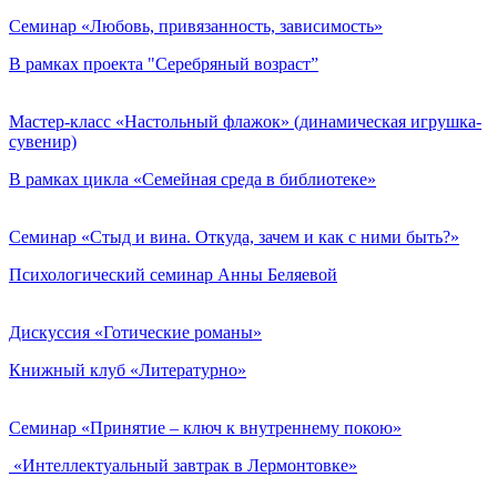
Семинар «Любовь, привязанность, зависимость»
В рамках проекта "Серебряный возраст”
Мастер-класс «Настольный флажок» (динамическая игрушка-
сувенир)
В рамках цикла «Семейная среда в библиотеке»
Семинар «Стыд и вина. Откуда, зачем и как с ними быть?»
Психологический семинар Анны Беляевой
Дискуссия «Готические романы»
Книжный клуб «Литературно»
Семинар «Принятие – ключ к внутреннему покою»
«Интеллектуальный завтрак в Лермонтовке»