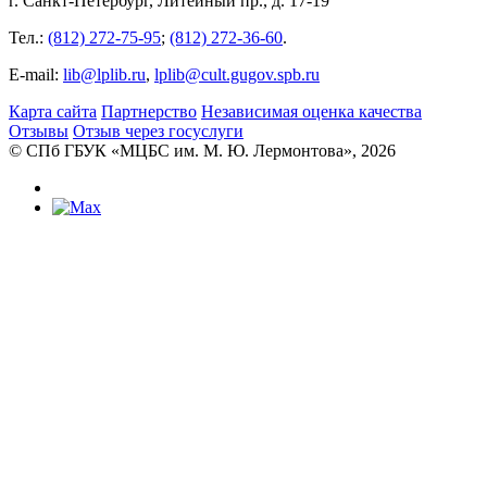
г. Санкт-Петербург, Литейный пр., д. 17-19
Тел.:
(812) 272-75-95
;
(812) 272-36-60
.
E-mail:
lib@lplib.ru
,
lplib@cult.gugov.spb.ru
Карта сайта
Партнерство
Независимая оценка качества
Отзывы
Отзыв через госуслуги
© CПб ГБУК «МЦБС им. М. Ю. Лермонтова», 2026
Библиотеки
Центральная библиотека им. М. Ю.
Лермонтова
Библиотека им. К. А. Тимирязева
Библиотека «Екатерингофская»
Библиотека «На Стремянной»
Библиотека «Лиговская»
Библиотека им. А.С. Грибоедова
Библиотека «Измайловская»