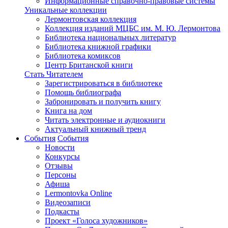
Информационные справочно-правовые системы
Уникальные коллекции
Лермонтовская коллекция
Коллекция изданий МЦБС им. М. Ю. Лермонтова
Библиотека национальных литератур
Библиотека книжной графики
Библиотека комиксов
Центр Британской книги
Стать Читателем
Зарегистрироваться в библиотеке
Помощь библиографа
Забронировать и получить книгу
Книга на дом
Читать электронные и аудиокниги
Актуальный книжный тренд
События
События
Новости
Конкурсы
Отзывы
Персоны
Афиша
Lermontovka Online
Видеозаписи
Подкасты
Проект «Голоса художников»